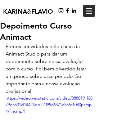
KARINA
&
FLAVIO
Depoimento Curso
Animact
Fomos convidados pelo curso da 
Animact Studio para dar um 
depoimento sobre nossa evolução 
com o curso. Foi bem divertido falar 
um pouco sobre esse período tão 
importante para a nossa evolução 
profissional.
https://video.wixstatic.com/video/388019_f68
79e5531d14424bb22099a6371c386/1080p/mp
4/file.mp4