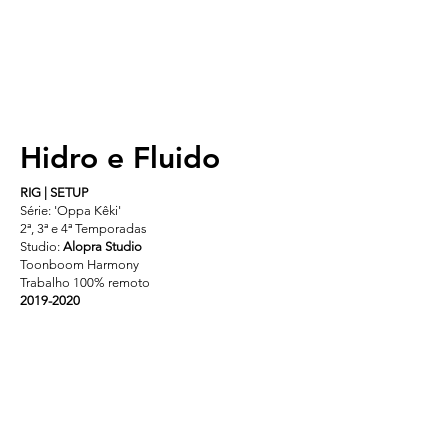
Hidro e Fluido
RIG | SETUP
Série: 'Oppa Kêki'
2ª, 3ª e 4ª Temporadas
Studio:
Alopra Studio
Toonboom Harmony
Trabalho 100% remoto
2019-2020